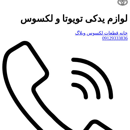
لوازم یدکی تویوتا و لکسوس
خانه
قطعات لکسوس
وبلاگ
09129333836