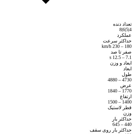
تعداد دنده
4|5|6|8
عملکرد
حداکثر سرعت
180 – 230 km/h
صفر تا صد
7.1 – 12.5 s
ابعاد و وزن
ابعاد
طول
4730 – 4880
عرض
1770 – 1840
ارتفاع
1400 – 1500
قطر لاستیک
وزن
حداکثر بار
440 – 645
حداکثر بار روی سقف