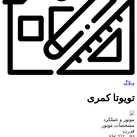
وبلاگ
تویوتا کمری
موتور و عملکرد
مشخصات موتور
قدرت
93 – 221 kW