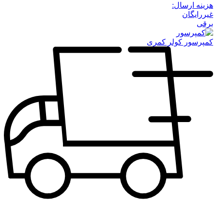
هزینه ارسال:
غیررایگان
برقی
کمپرسور کولر کمری