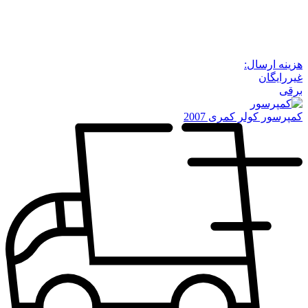
هزینه ارسال:
غیررایگان
برقی
کمپرسور کولر کمری 2007