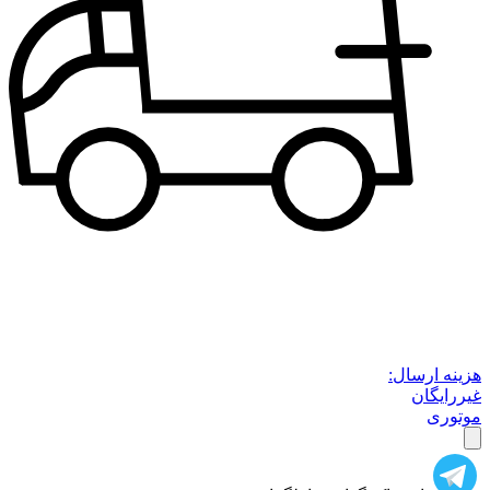
هزینه ارسال:
غیررایگان
موتوری