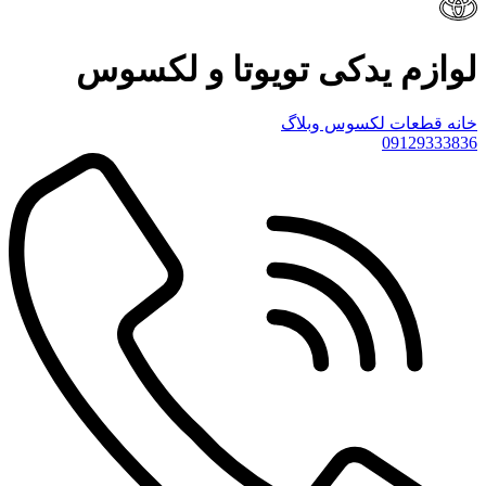
لوازم یدکی تویوتا و لکسوس
خانه
قطعات لکسوس
وبلاگ
09129333836