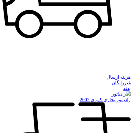
هزینه ارسال:
غیررایگان
بدنه
رادیاتور بخاری کمری 2007