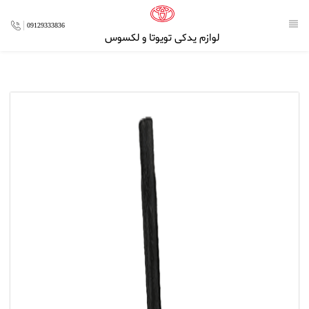
09129333836
لوازم یدکی تویوتا و لکسوس