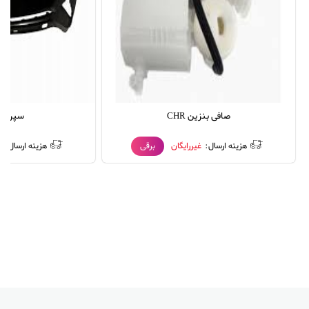
صافی بنزین CHR
سپر جلو R
هزینه ارسال:
غیررایگان
برقی
هزینه ارسال:
غ