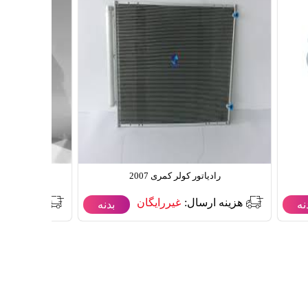
رادیاتور کولر کمری 2007
رادیاتور
هزینه ارسال:
غیررایگان
هزینه ارس
نه
بدنه