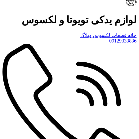
لوازم یدکی تویوتا و لکسوس
خانه
قطعات لکسوس
وبلاگ
09129333836