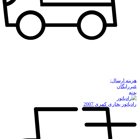
هزینه ارسال:
غیررایگان
بدنه
رادیاتور بخاری کمری 2007