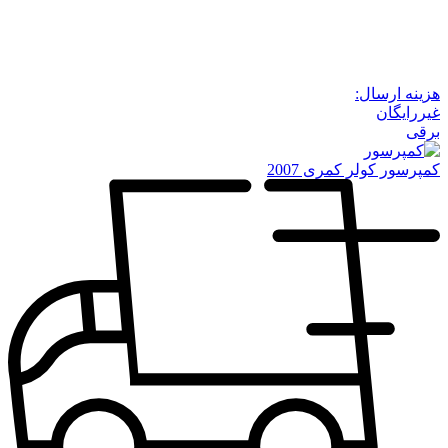
هزینه ارسال:
غیررایگان
برقی
کمپرسور کولر کمری 2007