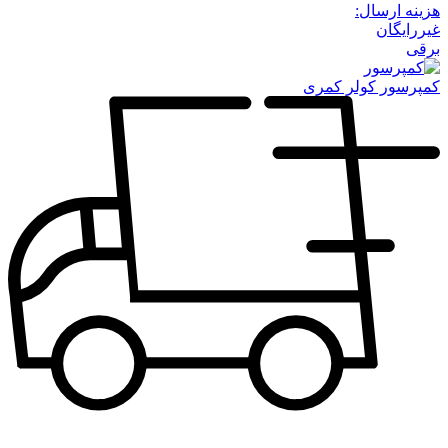
هزینه ارسال:
غیررایگان
برقی
کمپرسور کولر کمری