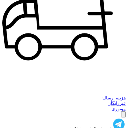
هزینه ارسال:
غیررایگان
موتوری