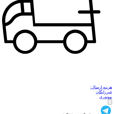
هزینه ارسال:
غیررایگان
موتوری