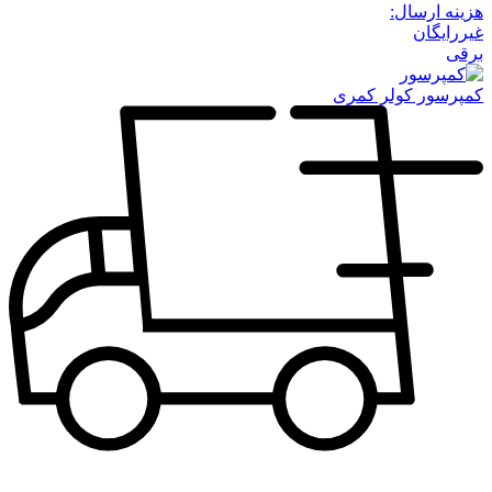
هزینه ارسال:
غیررایگان
برقی
کمپرسور کولر کمری