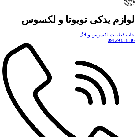
لوازم یدکی تویوتا و لکسوس
خانه
قطعات لکسوس
وبلاگ
09129333836