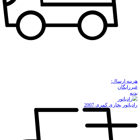
هزینه ارسال:
غیررایگان
بدنه
رادیاتور بخاری کمری 2007