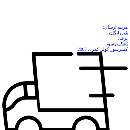
هزینه ارسال:
غیررایگان
برقی
کمپرسور کولر کمری 2007