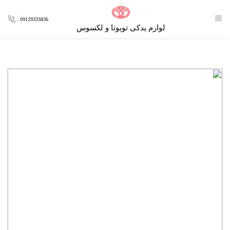
09129333836
لوازم یدکی تویوتا و لکسوس