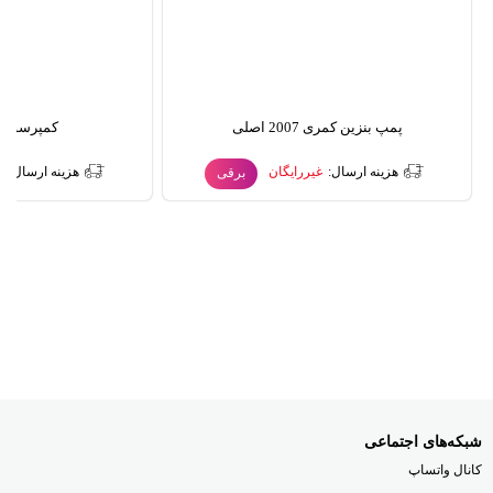
پمپ بنزین کمری 2007 اصلی
کمپرسور ک
هزینه ارسال:
غیررایگان
هزینه ارسال:
غ
برقی
شبکه‌های اجتماعی
کانال واتساپ