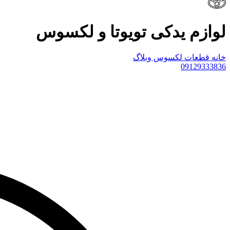
لوازم یدکی تویوتا و لکسوس
خانه
قطعات لکسوس
وبلاگ
09129333836