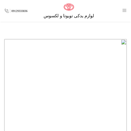
09129333836
لوازم یدکی تویوتا و لکسوس