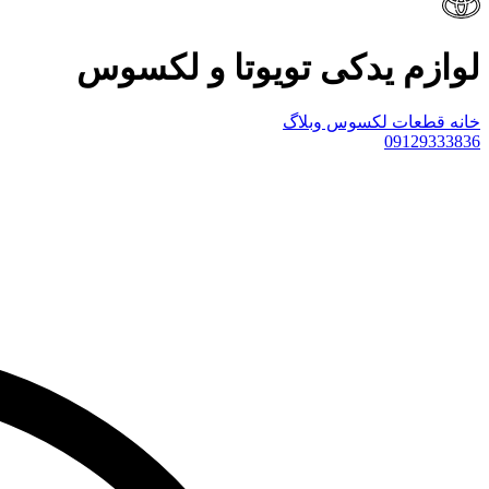
لوازم یدکی تویوتا و لکسوس
خانه
قطعات لکسوس
وبلاگ
09129333836