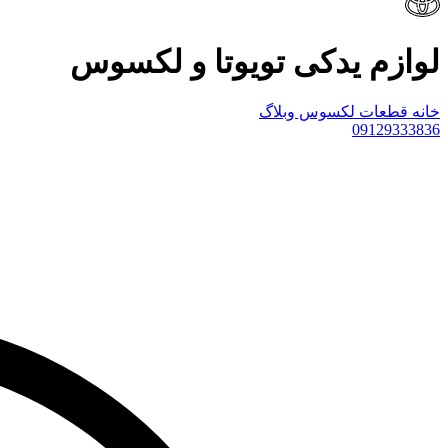
لوازم یدکی تویوتا و لکسوس
خانه
قطعات لکسوس
وبلاگ
09129333836