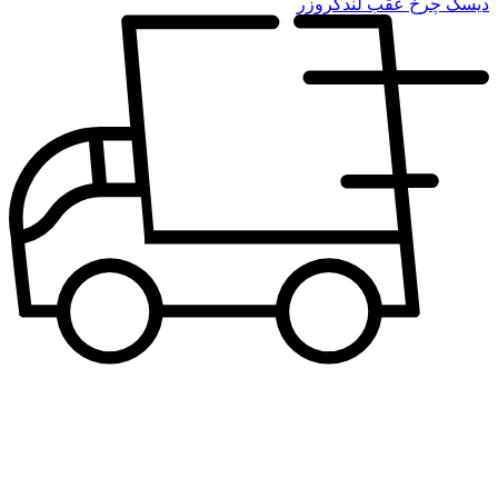
دیسک چرخ عقب لندکروزر