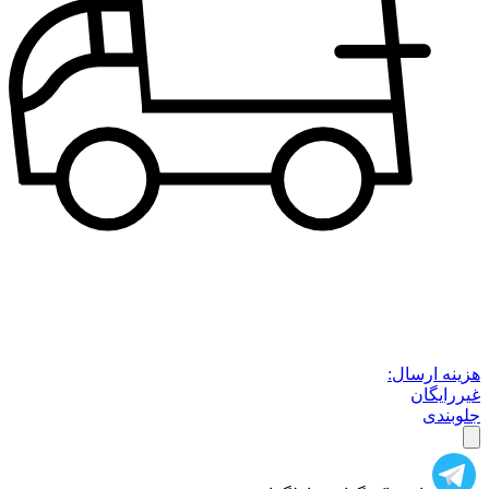
هزینه ارسال:
غیررایگان
جلوبندی