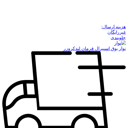
هزینه ارسال:
غیررایگان
جلوبندی
نوار بوق اسپیرال فرمان لندکروزر