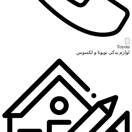
Toyota
لوازم یدکی تویوتا و لکسوس