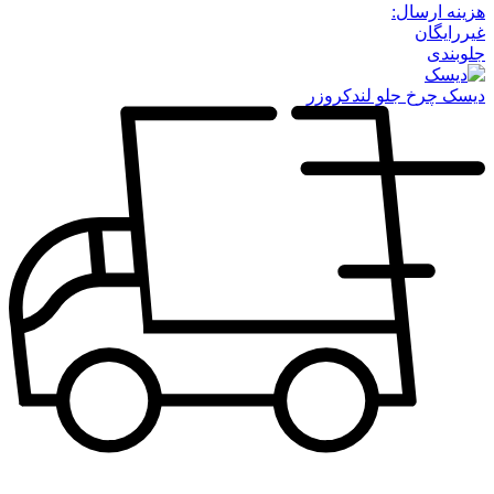
هزینه ارسال:
غیررایگان
جلوبندی
دیسک چرخ جلو لندکروزر