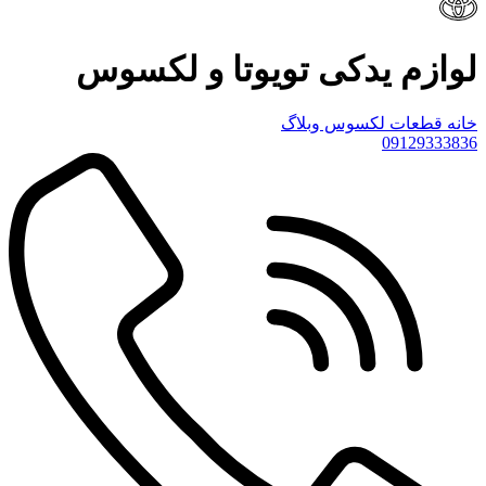
لوازم یدکی تویوتا و لکسوس
خانه
قطعات لکسوس
وبلاگ
09129333836