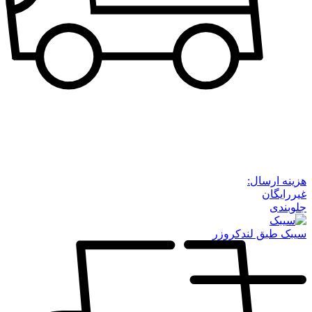
هزینه ارسال:
غیررایگان
جلوبندی
سیبک طبق لندکروزر