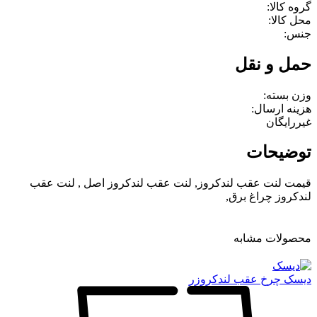
گروه کالا:
محل کالا:
جنس:
حمل و نقل
وزن بسته:
هزینه ارسال:
غیررایگان
توضیحات
قیمت لنت عقب لندکروز, لنت عقب لندکروز اصل , لنت عقب
لندکروز چراغ برق,
محصولات مشابه
دیسک چرخ عقب لندکروزر