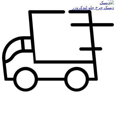
دیسک چرخ جلو لندکروزر