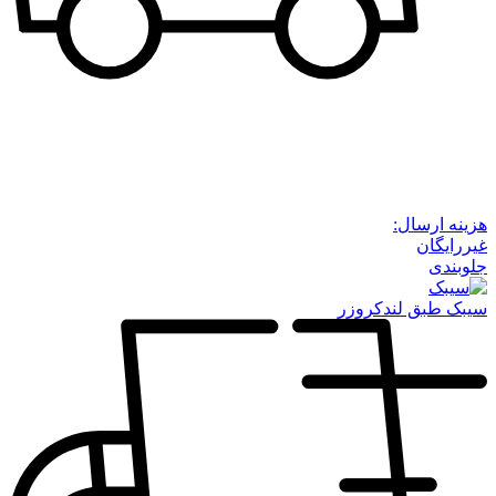
هزینه ارسال:
غیررایگان
جلوبندی
سیبک طبق لندکروزر