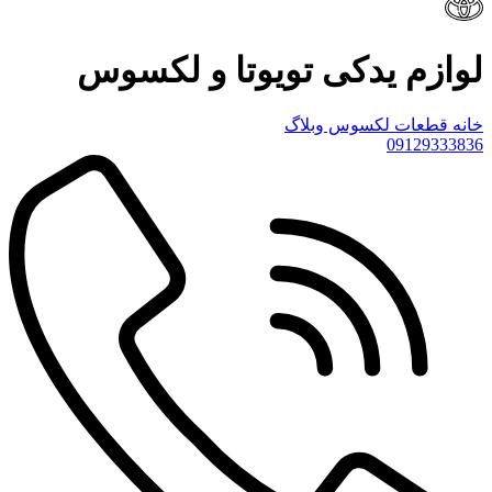
لوازم یدکی تویوتا و لکسوس
خانه
قطعات لکسوس
وبلاگ
09129333836