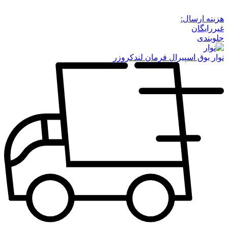
هزینه ارسال:
غیررایگان
جلوبندی
نوار بوق اسپیرال فرمان لندکروزر