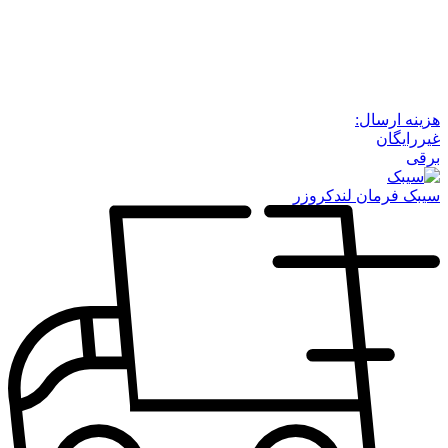
هزینه ارسال:
غیررایگان
برقی
سیبک فرمان لندکروزر