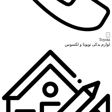
Toyota
لوازم یدکی تویوتا و لکسوس