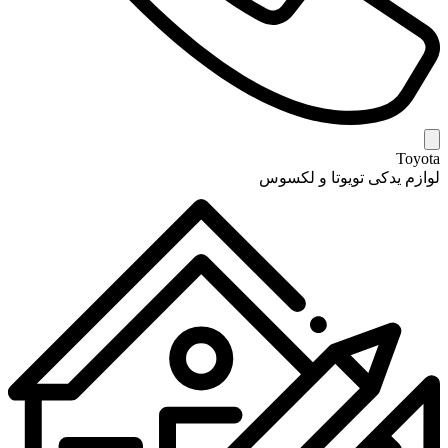
Toyota
لوازم یدکی تویوتا و لکسوس