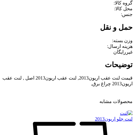
گروه کالا:
محل کالا:
جنس:
حمل و نقل
وزن بسته:
هزینه ارسال:
غیررایگان
توضیحات
قیمت لنت عقب اریون2013, لنت عقب اریون2013 اصل , لنت عقب
اریون2013 چراغ برق,
محصولات مشابه
لنت جلو اریون2013