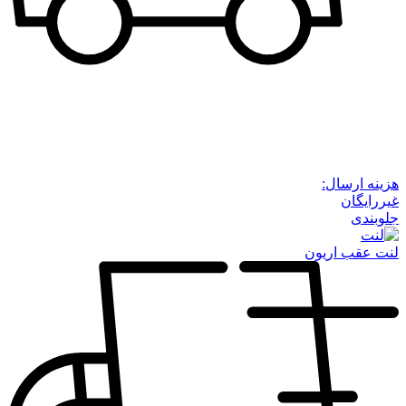
هزینه ارسال:
غیررایگان
جلوبندی
لنت عقب اریون