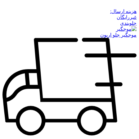
هزینه ارسال:
غیررایگان
جلوبندی
موجگیر جلو اریون