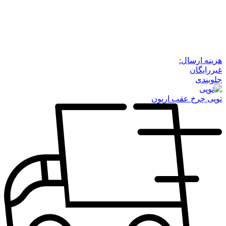
هزینه ارسال:
غیررایگان
جلوبندی
توپی چرخ عقب اریون