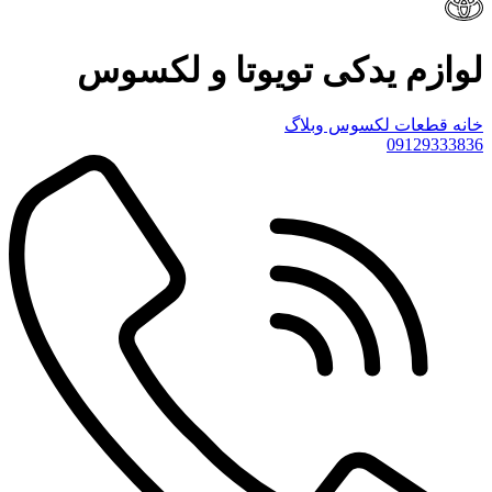
لوازم یدکی تویوتا و لکسوس
خانه
قطعات لکسوس
وبلاگ
09129333836