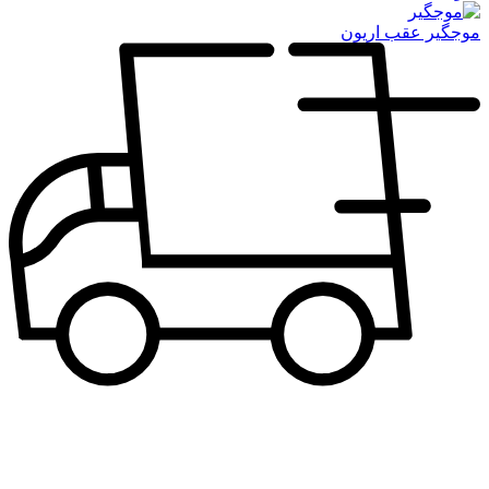
موجگیر عقب اریون