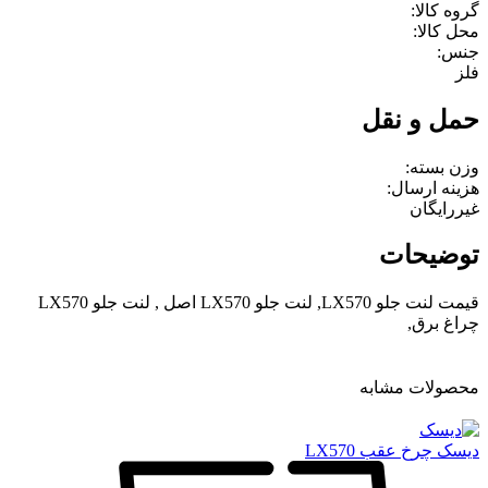
گروه کالا:
محل کالا:
جنس:
فلز
حمل و نقل
وزن بسته:
هزینه ارسال:
غیررایگان
توضیحات
قیمت لنت جلو LX570, لنت جلو LX570 اصل , لنت جلو LX570
چراغ برق,
محصولات مشابه
دیسک چرخ عقب LX570