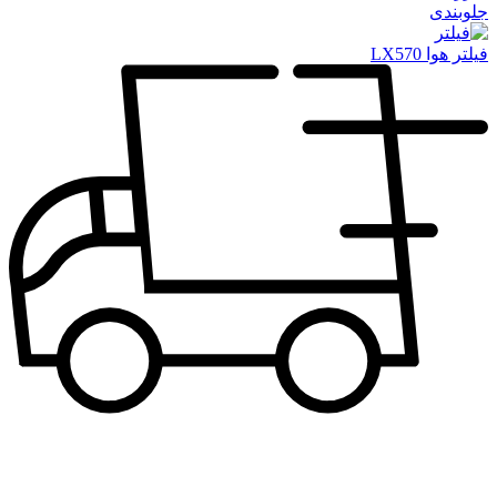
جلوبندی
فیلتر هوا LX570