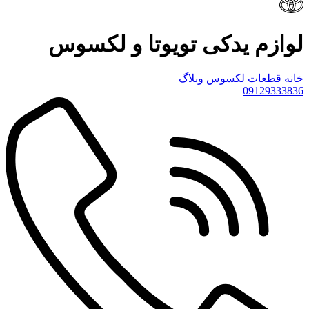
لوازم یدکی تویوتا و لکسوس
خانه
قطعات لکسوس
وبلاگ
09129333836