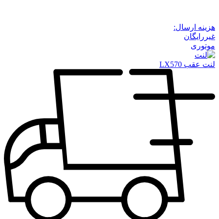
هزینه ارسال:
غیررایگان
موتوری
لنت عقب LX570