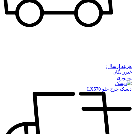
هزینه ارسال:
غیررایگان
موتوری
دیسک چرخ جلو LX570