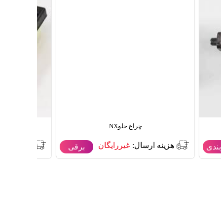
چراغ جلوNX
هزینه ارسال:
غیررایگان
هزینه ارس
ندی
برقی