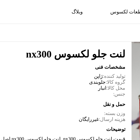
عات لکسوس
وبلاگ
لنت جلو لکسوس nx300
مشخصات فنی
تولید کننده:
ژاپن
گروه کالا:
جلوبندی
محل کالا:
انبار
جنس:
حمل و نقل
وزن بسته:
هزینه ارسال:
غیررایگان
توضیحات
قیمت لنت جلو لکسوس nx300, لنت جلو لکسوس nx300 اصل , لنت جلو لکسوس nx300 چراغ برق,