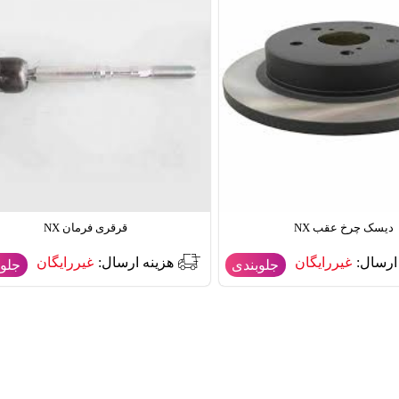
دیسک چرخ عقب NX
قرقری فرمان NX
ارسال:
غیررایگان
هزینه ارسال:
غیررایگان
جلوبندی
جلوب