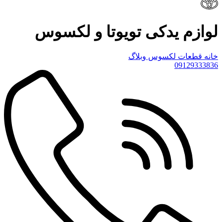
لوازم یدکی تویوتا و لکسوس
خانه
قطعات لکسوس
وبلاگ
09129333836