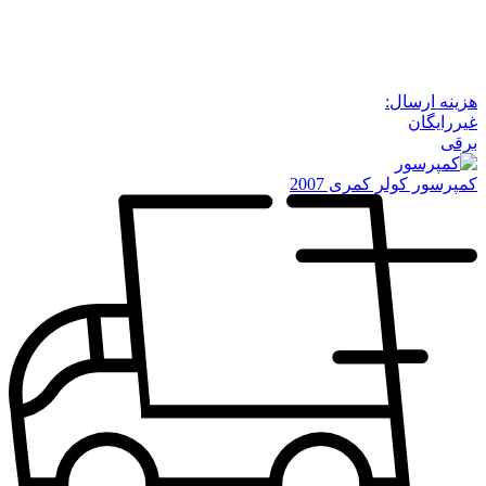
هزینه ارسال:
غیررایگان
برقی
کمپرسور کولر کمری 2007