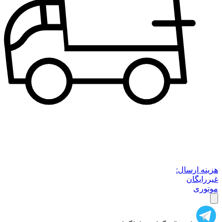
هزینه ارسال:
غیررایگان
موتوری