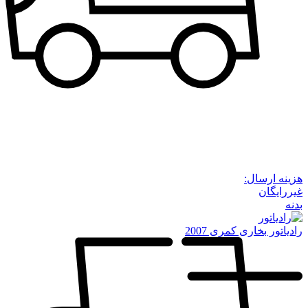
هزینه ارسال:
غیررایگان
بدنه
رادیاتور بخاری کمری 2007