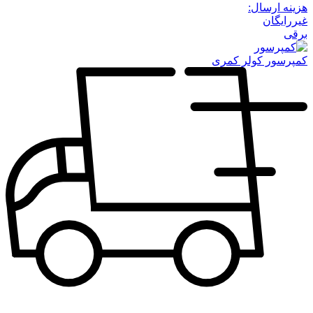
هزینه ارسال:
غیررایگان
برقی
کمپرسور کولر کمری