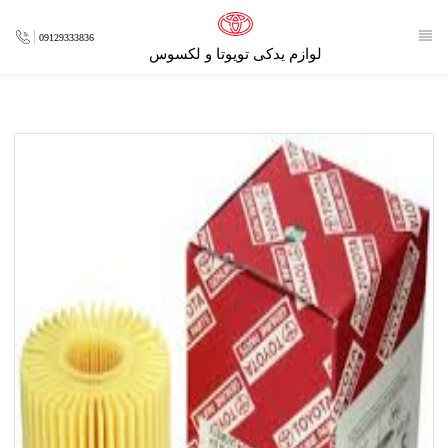
09129333836
لوازم یدکی تویوتا و لکسوس