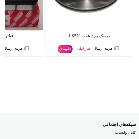
دیسک چرخ عقب LX570
فیلتر هوا 570
هزینه ارسال:
غیررایگان
هزینه ارسال:
غ
جلوبندی
شبکه‌های اجتماعی
کانال واتساپ