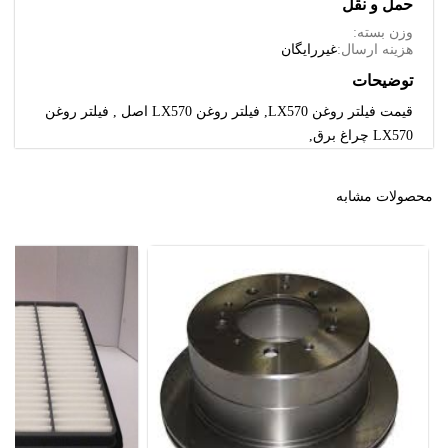
حمل و نقل
وزن بسته:
هزینه ارسال:
غیررایگان
توضیحات
قیمت فیلتر روغن LX570, فیلتر روغن LX570 اصل , فیلتر روغن
LX570 چراغ برق,
محصولات مشابه