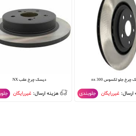
چرخ جلو لکسوس nx 300
دیسک چرخ عقب NX
 ارسال:
غیررایگان
هزینه ارسال:
غیررایگان
جلوبندی
جلوب