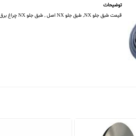
توضیحات
قیمت طبق جلو NX, طبق جلو NX اصل , طبق جلو NX چراغ برق,