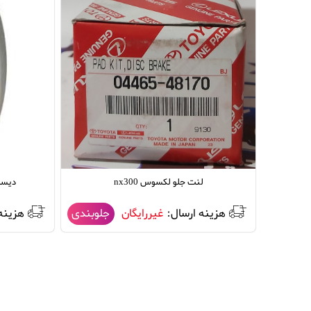
لنت جلو لکسوس nx300
دیسک 
هزینه ارسال:
غیررایگان
هزینه
جلوبندی