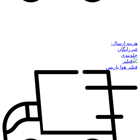
هزینه ارسال:
غیررایگان
جلوبندی
فیلتر هوا یاریس