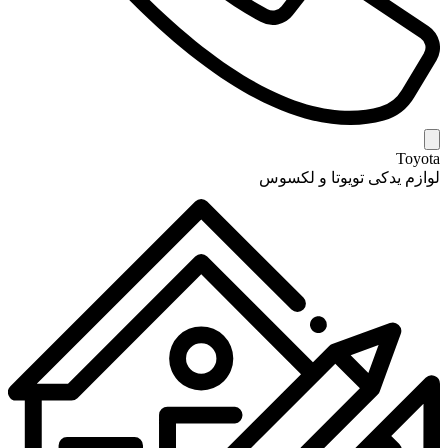
Toyota
لوازم یدکی تویوتا و لکسوس