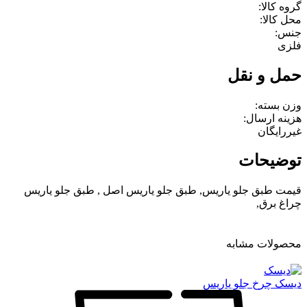
گروه کالا:
محل کالا:
جنس:
فلزی
حمل و نقل
وزن بسته:
هزینه ارسال:
غیررایگان
توضیحات
قیمت طبق جلو یاریس, طبق جلو یاریس اصل , طبق جلو یاریس
چراغ برق,
محصولات مشابه
دیسک چرخ جلو یاریس