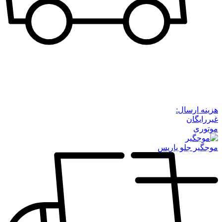
هزینه ارسال:
غیررایگان
موتوری
موجگیر جلو یاریس