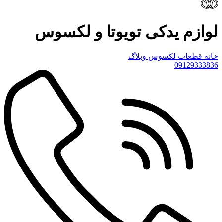
لوازم یدکی تویوتا و لکسوس
خانه
قطعات لکسوس
وبلاگ
09129333836