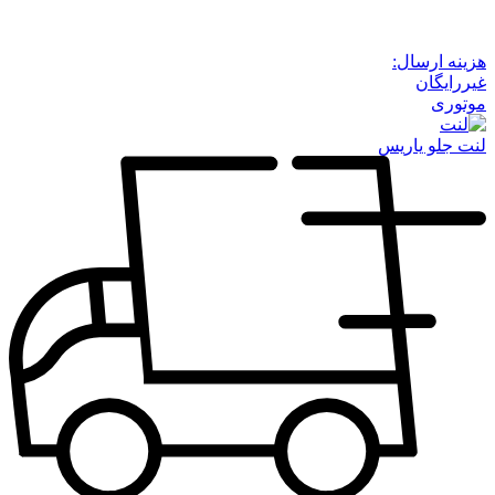
هزینه ارسال:
غیررایگان
موتوری
لنت جلو یاریس