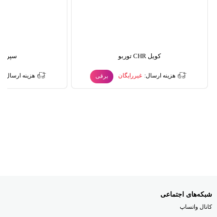
کویل CHR توربو
سپر جلو R
هزینه ارسال:
غیررایگان
هزینه ارسال:
غ
برقی
شبکه‌های اجتماعی
کانال واتساپ