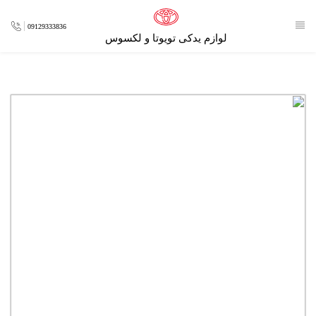
09129333836
لوازم یدکی تویوتا و لکسوس