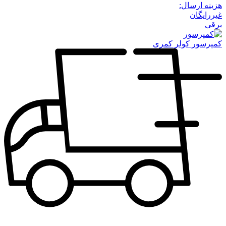
هزینه ارسال:
غیررایگان
برقی
کمپرسور کولر کمری