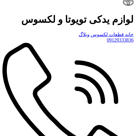
لوازم یدکی تویوتا و لکسوس
خانه
قطعات لکسوس
وبلاگ
09129333836