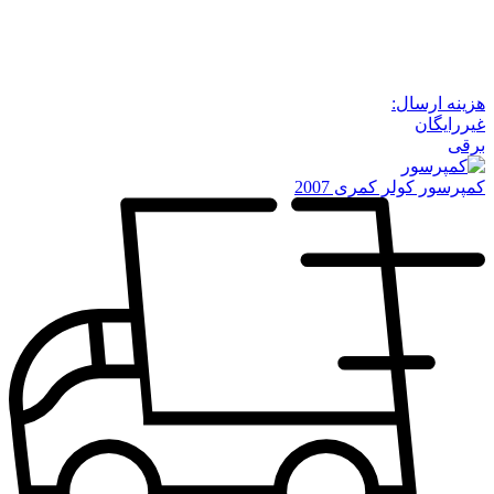
هزینه ارسال:
غیررایگان
برقی
کمپرسور کولر کمری 2007