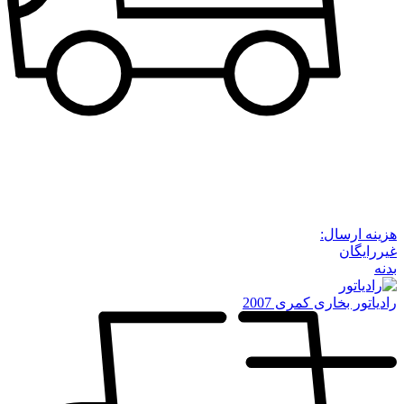
هزینه ارسال:
غیررایگان
بدنه
رادیاتور بخاری کمری 2007