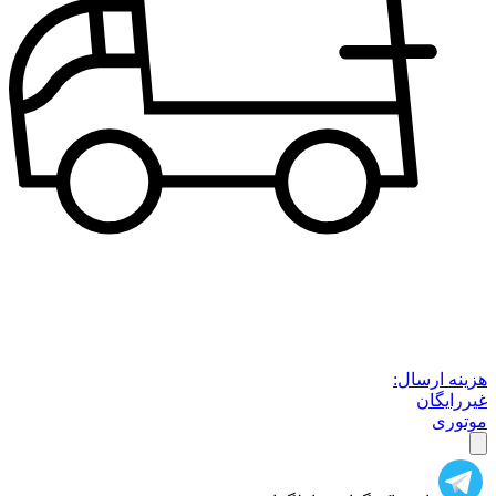
هزینه ارسال:
غیررایگان
موتوری