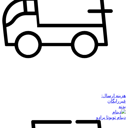
هزینه ارسال:
غیررایگان
بدنه
دینام تویوتا پرادو