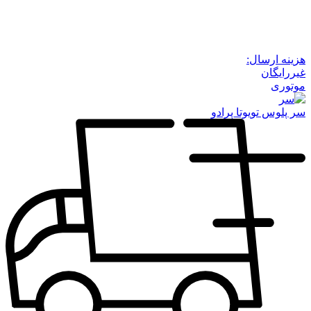
هزینه ارسال:
غیررایگان
موتوری
سر پلوس تویوتا پرادو