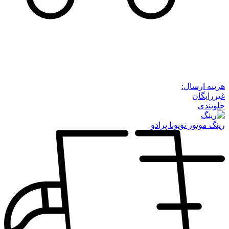
هزینه ارسال:
غیررایگان
جلوبندی
رینگ موتور تویوتا پرادو