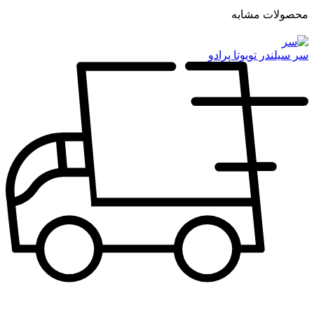
محصولات مشابه
سر سیلندر تویوتا پرادو