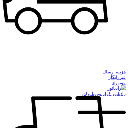
هزینه ارسال:
غیررایگان
موتوری
رادیاتور کولر تویوتا پرادو