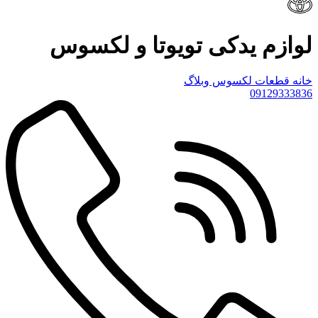
لوازم یدکی تویوتا و لکسوس
خانه
قطعات لکسوس
وبلاگ
09129333836