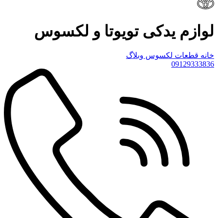
لوازم یدکی تویوتا و لکسوس
خانه
قطعات لکسوس
وبلاگ
09129333836