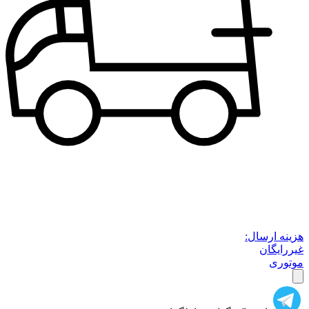
هزینه ارسال:
غیررایگان
موتوری