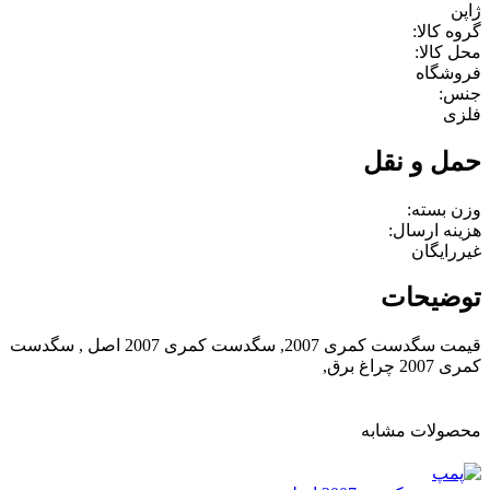
ژاپن
گروه کالا:
محل کالا:
فروشگاه
جنس:
فلزی
حمل و نقل
وزن بسته:
هزینه ارسال:
غیررایگان
توضیحات
قیمت سگدست کمری 2007, سگدست کمری 2007 اصل , سگدست
کمری 2007 چراغ برق,
محصولات مشابه