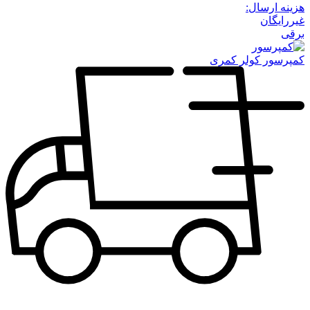
هزینه ارسال:
غیررایگان
برقی
کمپرسور کولر کمری