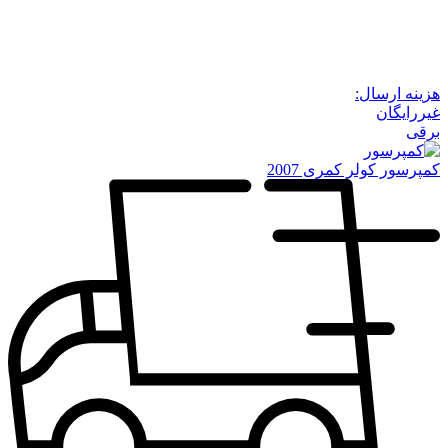
هزینه ارسال:
غیررایگان
برقی
کمپرسور کولر کمری 2007