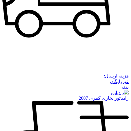
هزینه ارسال:
غیررایگان
بدنه
رادیاتور بخاری کمری 2007