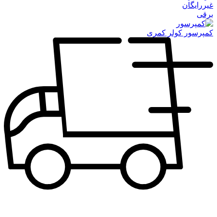
غیررایگان
برقی
کمپرسور کولر کمری