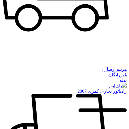
هزینه ارسال:
غیررایگان
بدنه
رادیاتور بخاری کمری 2007