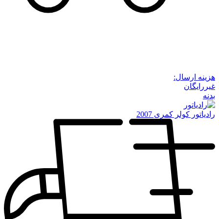
هزینه ارسال:
غیررایگان
بدنه
رادیاتور کولر کمری 2007