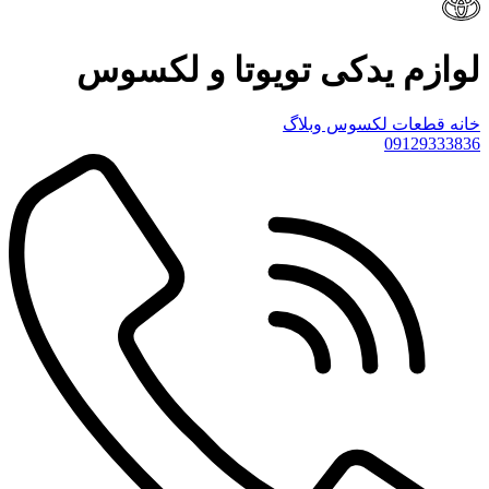
لوازم یدکی تویوتا و لکسوس
خانه
قطعات لکسوس
وبلاگ
09129333836