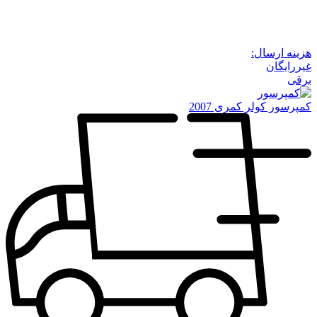
هزینه ارسال:
غیررایگان
برقی
کمپرسور کولر کمری 2007