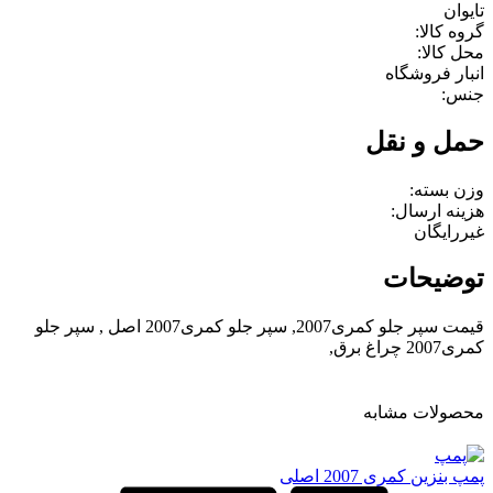
تایوان
گروه کالا:
محل کالا:
انبار فروشگاه
جنس:
حمل و نقل
وزن بسته:
هزینه ارسال:
غیررایگان
توضیحات
قیمت سپر جلو کمری2007, سپر جلو کمری2007 اصل , سپر جلو
کمری2007 چراغ برق,
محصولات مشابه
پمپ بنزین کمری 2007 اصلی