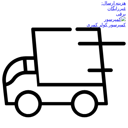
هزینه ارسال:
غیررایگان
برقی
کمپرسور کولر کمری