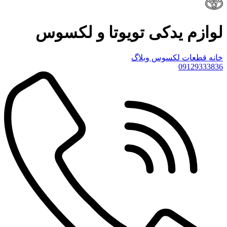
لوازم یدکی تویوتا و لکسوس
خانه
قطعات لکسوس
وبلاگ
09129333836