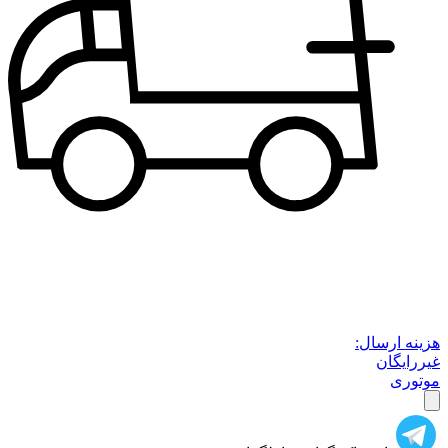
هزینه ارسال:
غیررایگان
موتوری