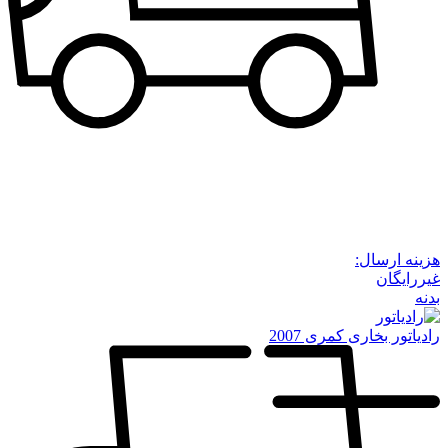
هزینه ارسال:
غیررایگان
بدنه
رادیاتور بخاری کمری 2007