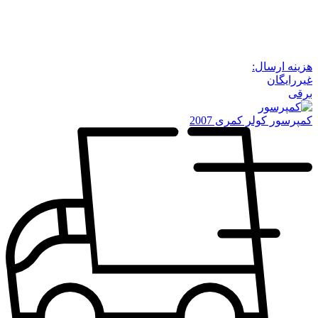
هزینه ارسال:
غیررایگان
برقی
کمپرسور کولر کمری 2007