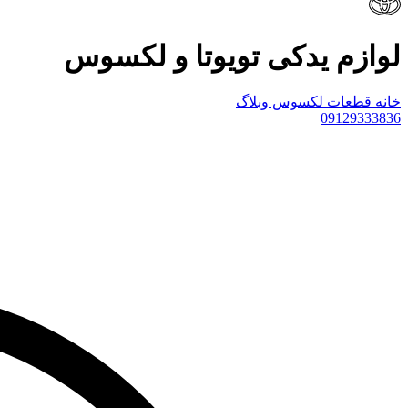
لوازم یدکی تویوتا و لکسوس
خانه
قطعات لکسوس
وبلاگ
09129333836