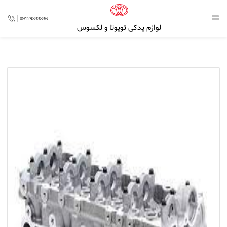
09129333836
لوازم یدکی تویوتا و لکسوس