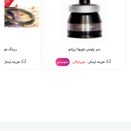
سر پلوس تویوتا پرادو
رینگ موتور ت
هزینه ارسال:
غیررایگان
جلوبندی
هزینه ارسال:
غ