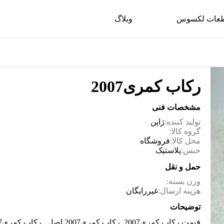
عات لکسوس
وبلاگ
رکاب کمری2007
مشخصات فنی
تولید کننده:
ژاپن
گروه کالا:
محل کالا:
فروشگاه
جنس:
پلاستیک
حمل و نقل
وزن بسته:
هزینه ارسال:
غیررایگان
توضیحات
قیمت رکاب کمری2007, رکاب کمری2007 اصل , رکاب کمری2007 چراغ برق,