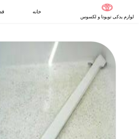
خانه
قط
لوازم یدکی تویوتا و لکسوس