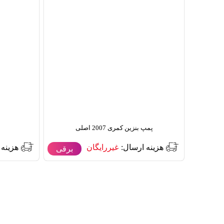
پمپ بنزین کمری 2007 اصلی
هزینه ارسال:
غیررایگان
هزینه 
برقی