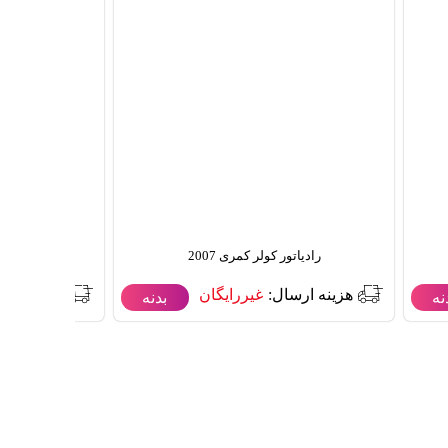
رادیاتور کولر کمری 2007
رادیاتور
هزینه ارسال:
غیررایگان
هزینه ارس
نه
بدنه