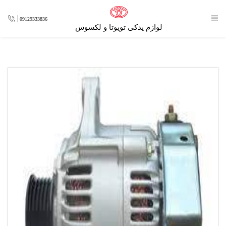
09129333836
لوازم یدکی تویوتا و لکسوس