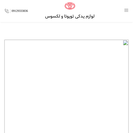
09129333836
لوازم یدکی تویوتا و لکسوس