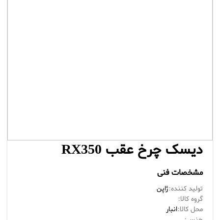
دیسک چرخ عقب RX350
مشخصات فنی
تولید کننده:
ژاپن
گروه کالا:
محل کالا:
انبار
جنس: