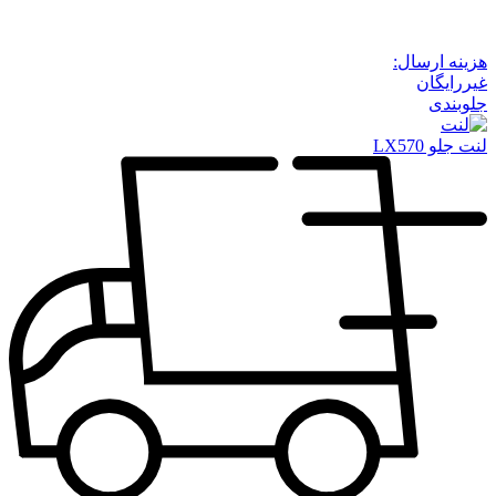
هزینه ارسال:
غیررایگان
جلوبندی
لنت جلو LX570