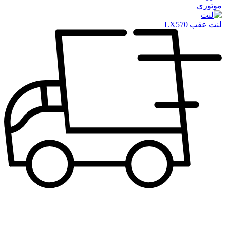
موتوری
لنت عقب LX570