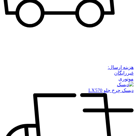
هزینه ارسال:
غیررایگان
موتوری
دیسک چرخ جلو LX570