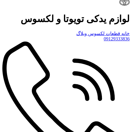
لوازم یدکی تویوتا و لکسوس
خانه
قطعات لکسوس
وبلاگ
09129333836