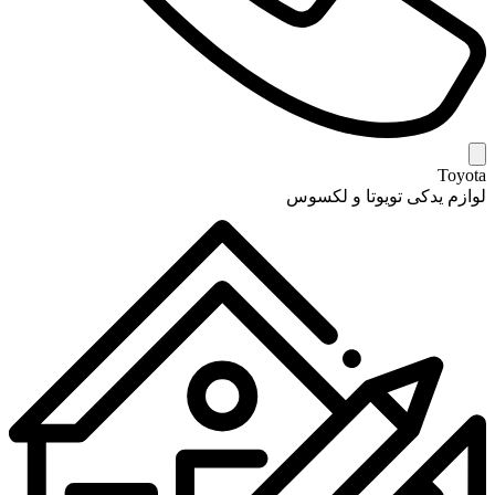
Toyota
لوازم یدکی تویوتا و لکسوس