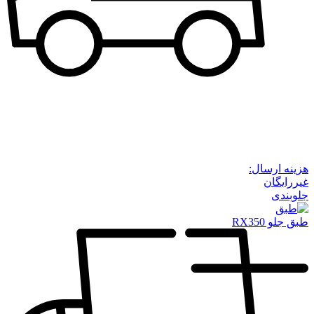
هزینه ارسال:
غیررایگان
جلوبندی
طبق جلو RX350