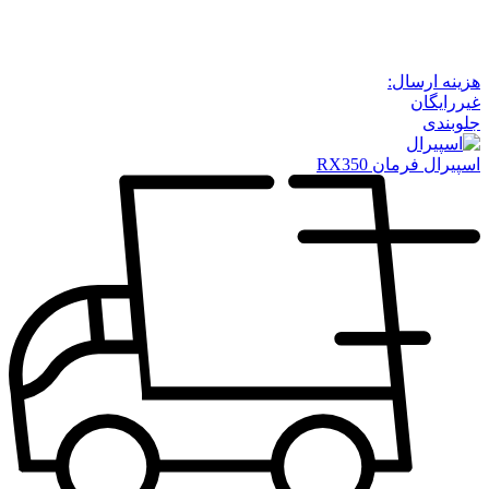
هزینه ارسال:
غیررایگان
جلوبندی
اسپیرال فرمان RX350