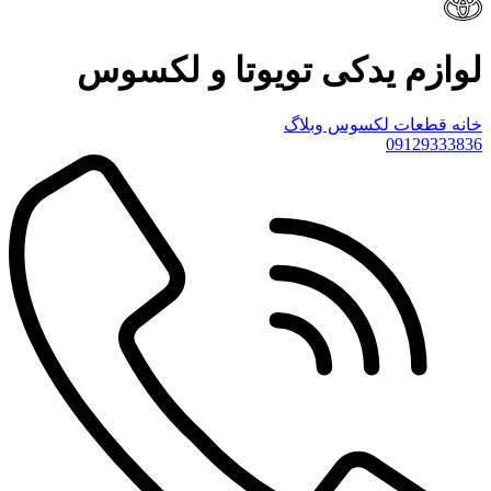
لوازم یدکی تویوتا و لکسوس
خانه
قطعات لکسوس
وبلاگ
09129333836