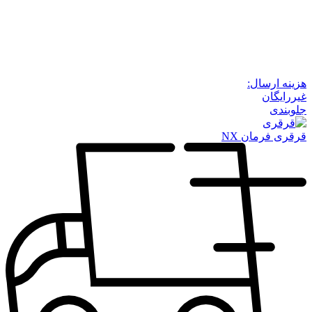
هزینه ارسال:
غیررایگان
جلوبندی
قرقری فرمان NX