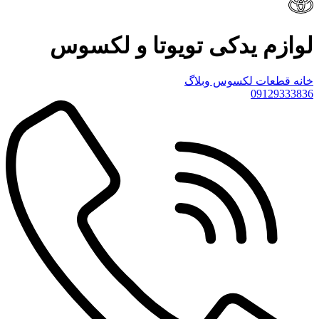
لوازم یدکی تویوتا و لکسوس
خانه
قطعات لکسوس
وبلاگ
09129333836