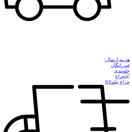
هزینه ارسال:
غیررایگان
جلوبندی
چراغ جلوNX