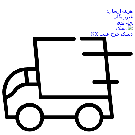
هزینه ارسال:
غیررایگان
جلوبندی
دیسک چرخ عقب NX