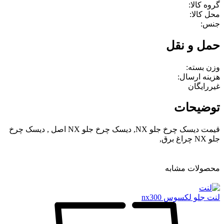
گروه کالا:
محل کالا:
جنس:
حمل و نقل
وزن بسته:
هزینه ارسال:
غیررایگان
توضیحات
قیمت دیسک چرخ جلو NX, دیسک چرخ جلو NX اصل , دیسک چرخ
جلو NX چراغ برق,
محصولات مشابه
لنت جلو لکسوس nx300