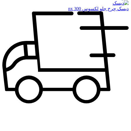
دیسک چرخ جلو لکسوس nx 300