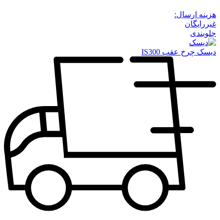
هزینه ارسال:
غیررایگان
جلوبندی
دیسک چرخ عقب IS300