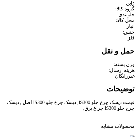
ژاپن
گروه کالا:
جلوبندی
محل کالا:
انبار
جنس:
فلز
حمل و نقل
وزن بسته:
هزینه ارسال:
غیررایگان
توضیحات
قیمت دیسک چرخ جلو IS300, دیسک چرخ جلو IS300 اصل , دیسک
چرخ جلو IS300 چراغ برق,
محصولات مشابه