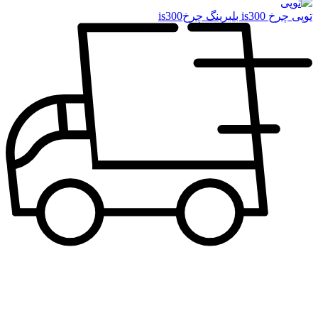
توپی چرخ is300 بلبرینگ چرخis300