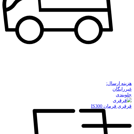
هزینه ارسال:
غیررایگان
جلوبندی
قرقری فرمان IS300