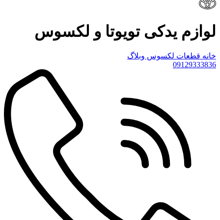
لوازم یدکی تویوتا و لکسوس
خانه
قطعات لکسوس
وبلاگ
09129333836