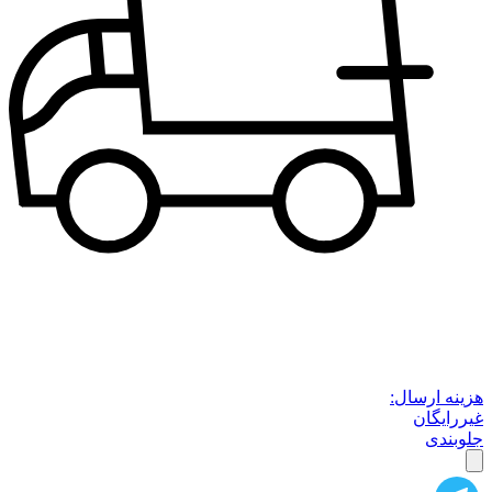
هزینه ارسال:
غیررایگان
جلوبندی