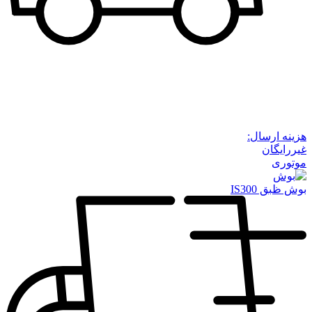
هزینه ارسال:
غیررایگان
موتوری
بوش ظبق IS300