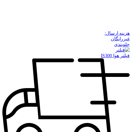
هزینه ارسال:
غیررایگان
جلوبندی
فیلتر هوا IS300