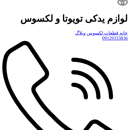
لوازم یدکی تویوتا و لکسوس
خانه
قطعات لکسوس
وبلاگ
09129333836