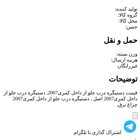
تولید کننده:
گروه کالا:
محل کالا:
جنس:
حمل و نقل
وزن بسته:
هزینه ارسال:
غیررایگان
توضیحات
قیمت دستیگره درب جلو از داخل کمری2007, دستیگره درب جلو از
داخل کمری2007 اصل , دستیگره درب جلو از داخل کمری2007
چراغ برق,
اشتراک گذاری با تلگرام