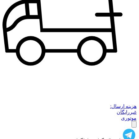
هزینه ارسال:
غیررایگان
موتوری