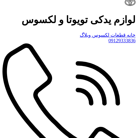
لوازم یدکی تویوتا و لکسوس
خانه
قطعات لکسوس
وبلاگ
09129333836