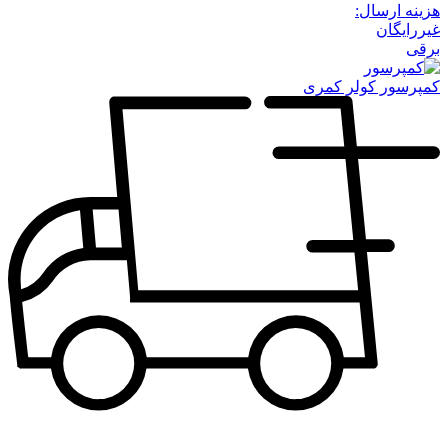
هزینه ارسال:
غیررایگان
برقی
کمپرسور کولر کمری