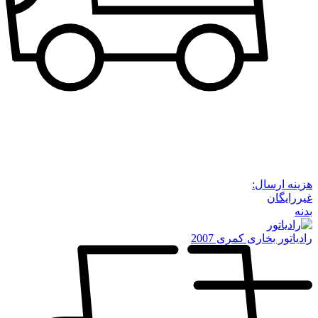
هزینه ارسال:
غیررایگان
بدنه
رادیاتور بخاری کمری 2007