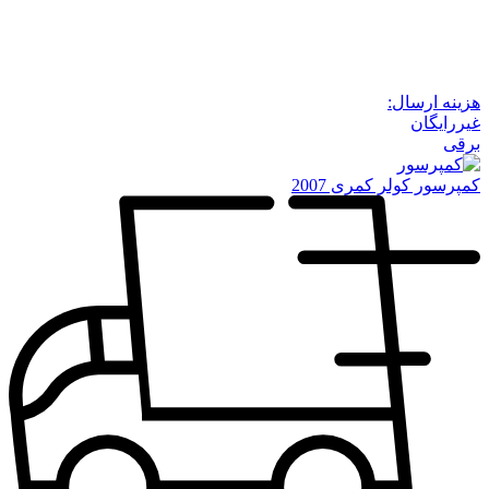
هزینه ارسال:
غیررایگان
برقی
کمپرسور کولر کمری 2007