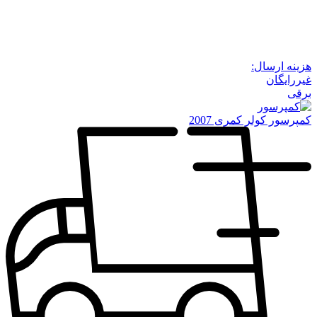
هزینه ارسال:
غیررایگان
برقی
کمپرسور کولر کمری 2007