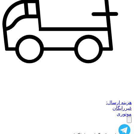
هزینه ارسال:
غیررایگان
موتوری