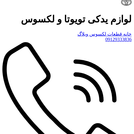
لوازم یدکی تویوتا و لکسوس
خانه
قطعات لکسوس
وبلاگ
09129333836