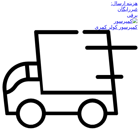
هزینه ارسال:
غیررایگان
برقی
کمپرسور کولر کمری