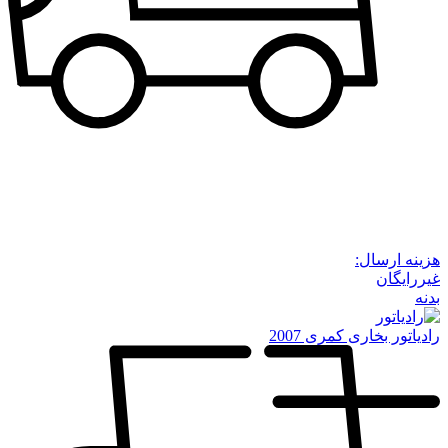
هزینه ارسال:
غیررایگان
بدنه
رادیاتور بخاری کمری 2007