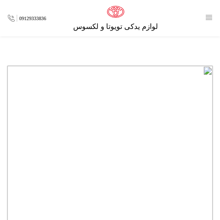
09129333836
لوازم یدکی تویوتا و لکسوس