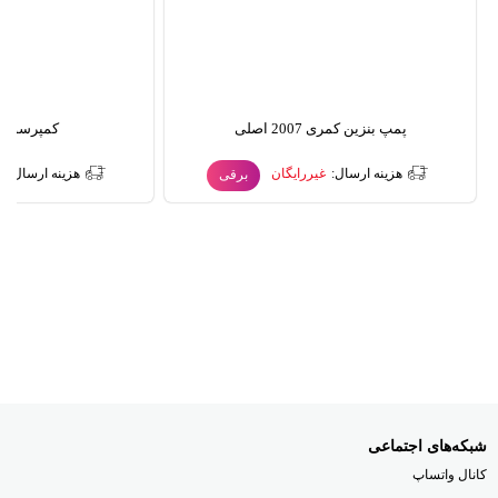
پمپ بنزین کمری 2007 اصلی
کمپرسور ک
هزینه ارسال:
غیررایگان
هزینه ارسال:
غ
برقی
شبکه‌های اجتماعی
کانال واتساپ