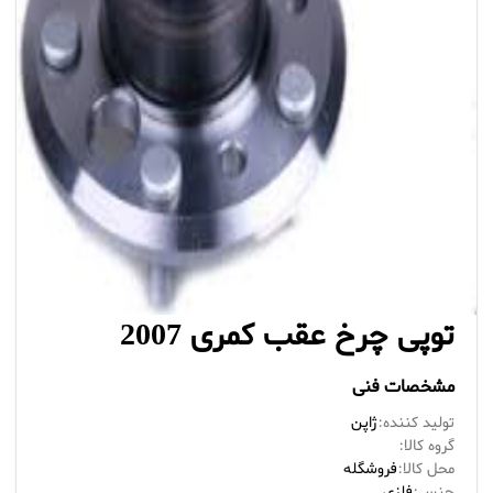
توپی چرخ عقب کمری 2007
مشخصات فنی
تولید کننده:
ژاپن
گروه کالا:
محل کالا:
فروشگله
جنس:
فلزی