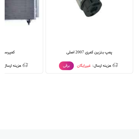
پمپ بنزین کمری 2007 اصلی
کمپرسور ک
هزینه ارسال:
غیررایگان
برقی
هزینه ارسال:
غ