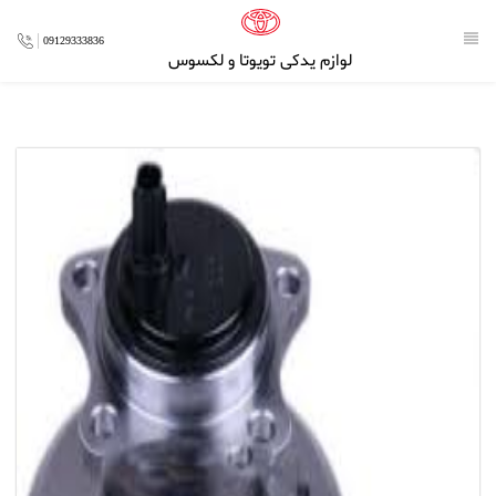
09129333836
لوازم یدکی تویوتا و لکسوس