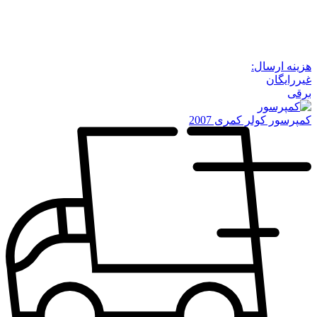
هزینه ارسال:
غیررایگان
برقی
کمپرسور کولر کمری 2007