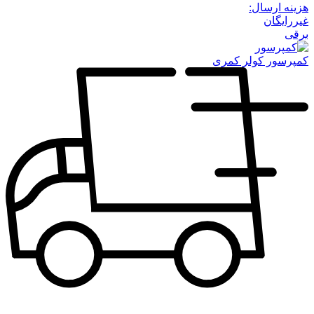
هزینه ارسال:
غیررایگان
برقی
کمپرسور کولر کمری