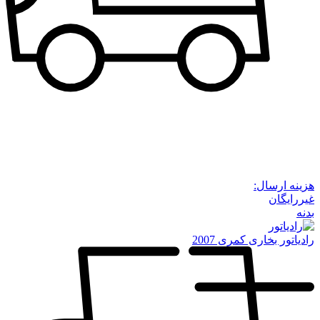
هزینه ارسال:
غیررایگان
بدنه
رادیاتور بخاری کمری 2007