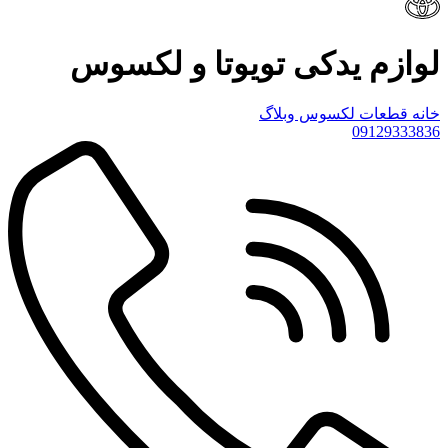
لوازم یدکی تویوتا و لکسوس
خانه
قطعات لکسوس
وبلاگ
09129333836