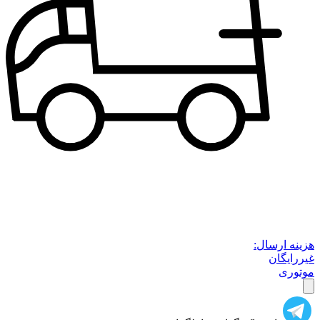
هزینه ارسال:
غیررایگان
موتوری