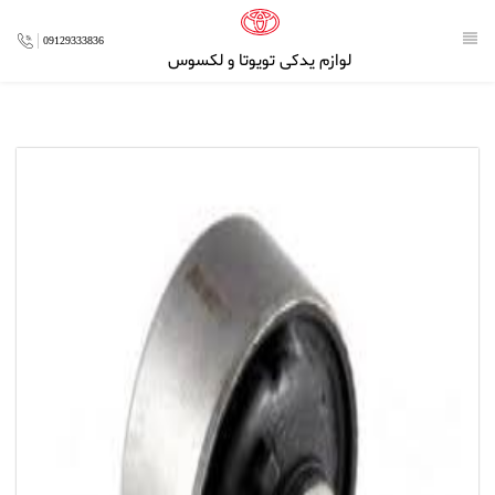
09129333836
لوازم یدکی تویوتا و لکسوس