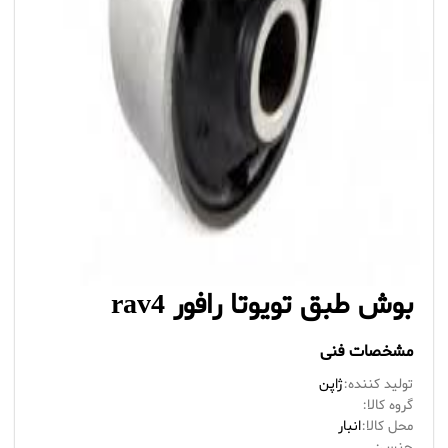
بوش طبق تویوتا رافور rav4
مشخصات فنی
تولید کننده:
ژاپن
گروه کالا:
محل کالا:
انبار
جنس: