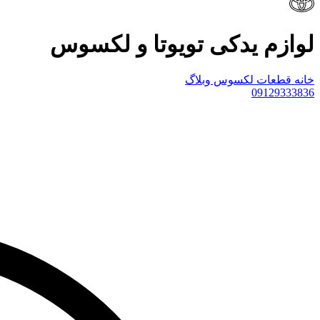
لوازم یدکی تویوتا و لکسوس
خانه
قطعات لکسوس
وبلاگ
09129333836