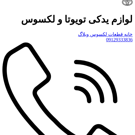
لوازم یدکی تویوتا و لکسوس
خانه
قطعات لکسوس
وبلاگ
09129333836