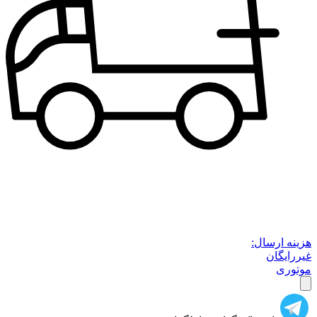
هزینه ارسال:
غیررایگان
موتوری