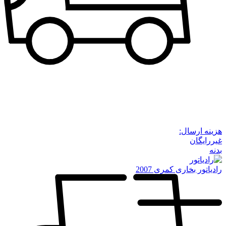
هزینه ارسال:
غیررایگان
بدنه
رادیاتور بخاری کمری 2007