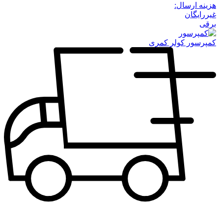
هزینه ارسال:
غیررایگان
برقی
کمپرسور کولر کمری