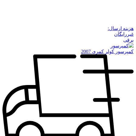
هزینه ارسال:
غیررایگان
برقی
کمپرسور کولر کمری 2007