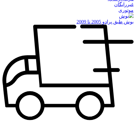
غیررایگان
موتوری
بوش طبق پرادو 2005 تا 2009