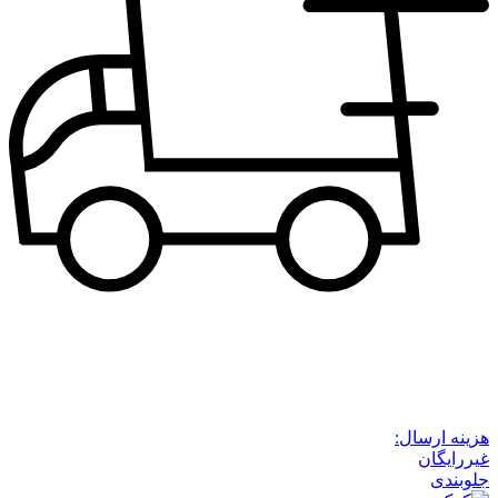
هزینه ارسال:
غیررایگان
جلوبندی