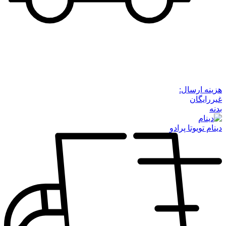
هزینه ارسال:
غیررایگان
بدنه
دینام تویوتا پرادو