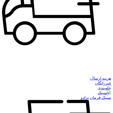
هزینه ارسال:
غیررایگان
جلوبندی
سیبک فرمان پرادو