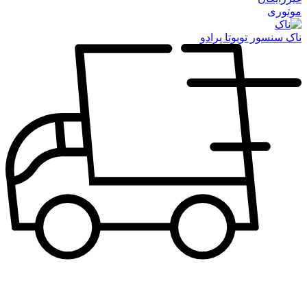
موتوری
ناک سنسور تویوتا پرادو