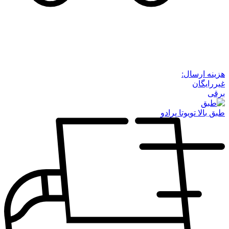
هزینه ارسال:
غیررایگان
برقی
طبق بالا تویوتا پرادو