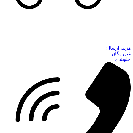
هزینه ارسال:
غیررایگان
جلوبندی