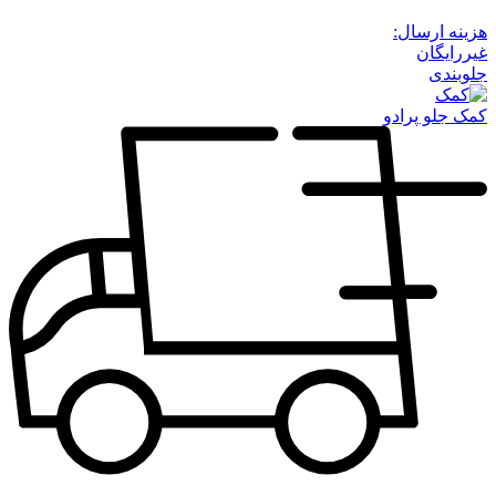
هزینه ارسال:
غیررایگان
جلوبندی
کمک جلو پرادو