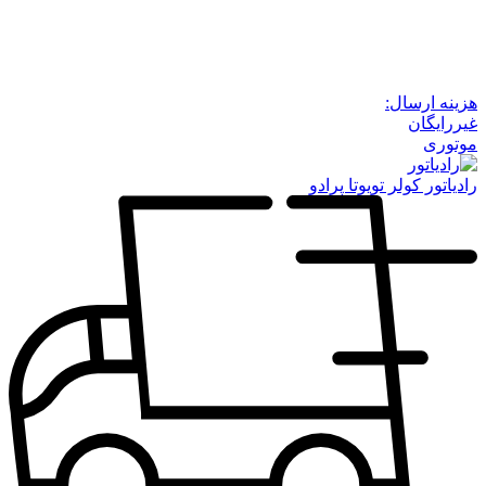
هزینه ارسال:
غیررایگان
موتوری
رادیاتور کولر تویوتا پرادو