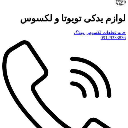
لوازم یدکی تویوتا و لکسوس
خانه
قطعات لکسوس
وبلاگ
09129333836