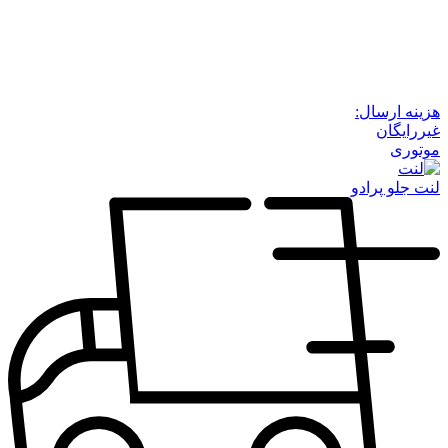
هزینه ارسال:
غیررایگان
موتوری
لنت جلو پرادو