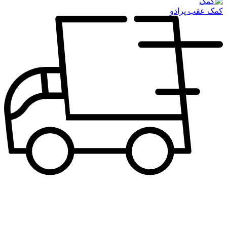
کمک عقب پرادو