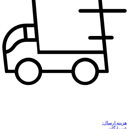
هزینه ارسال:
غیررایگان