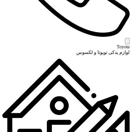
Toyota
لوازم یدکی تویوتا و لکسوس