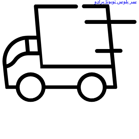
سر پلوس تویوتا پرادو