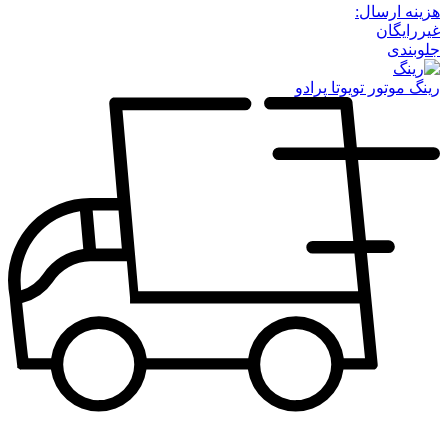
هزینه ارسال:
غیررایگان
جلوبندی
رینگ موتور تویوتا پرادو