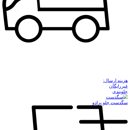
هزینه ارسال:
غیررایگان
جلوبندی
سگدست جلو پرادو