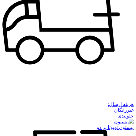
هزینه ارسال:
غیررایگان
جلوبندی
پیستون تویوتا پرادو