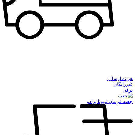
هزینه ارسال:
غیررایگان
برقی
جعبه فرمان تویوتا پرادو