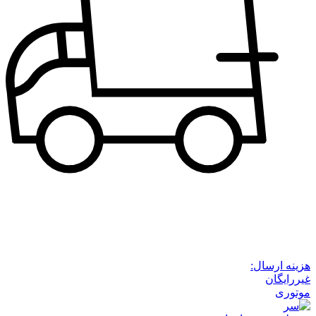
هزینه ارسال:
غیررایگان
موتوری