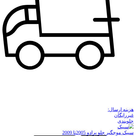
هزینه ارسال:
غیررایگان
جلوبندی
سیبک موجگیر جلو پرادو 2005تا 2009