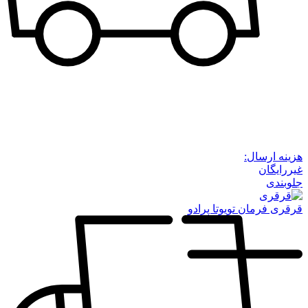
هزینه ارسال:
غیررایگان
جلوبندی
قرقری فرمان تویوتا پرادو