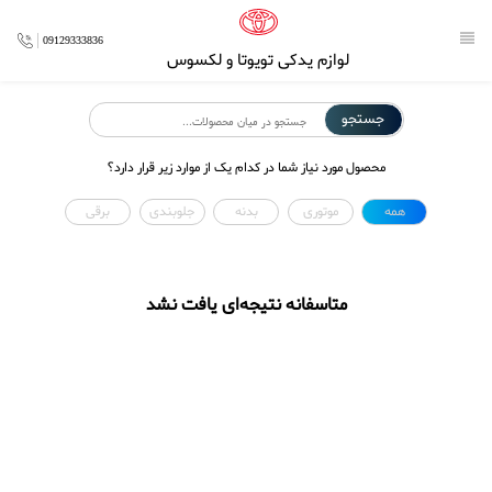
09129333836
لوازم یدکی تویوتا و لکسوس
جستجو
محصول مورد نیاز شما در کدام یک از موارد زیر قرار دارد؟
همه
موتوری
بدنه
جلوبندی
برقی
متاسفانه نتیجه‌ای یافت نشد